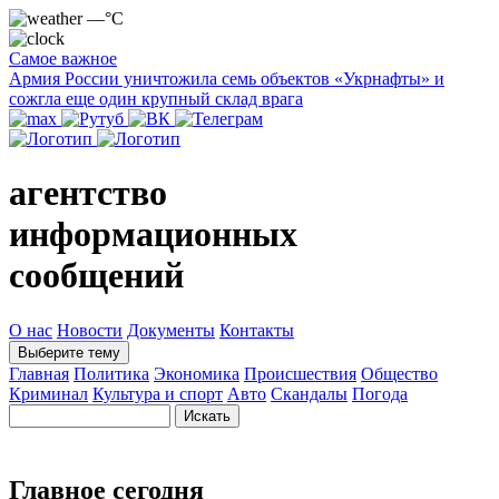
—°C
Самое важное
Армия России уничтожила семь объектов «Укрнафты» и
сожгла еще один крупный склад врага
агентство
информационных
сообщений
О нас
Новости
Документы
Контакты
Выберите тему
Главная
Политика
Экономика
Происшествия
Общество
Криминал
Культура и спорт
Авто
Скандалы
Погода
Главное сегодня