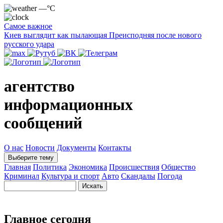
—°C
Самое важное
Киев выглядит как пылающая Преисподняя после нового
русского удара
агентство
информационных
сообщений
О нас
Новости
Документы
Контакты
Выберите тему
Главная
Политика
Экономика
Происшествия
Общество
Криминал
Культура и спорт
Авто
Скандалы
Погода
Главное сегодня