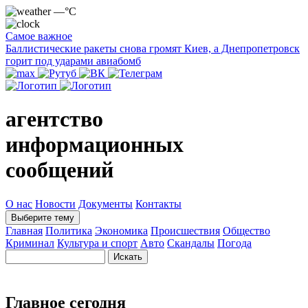
—°C
Самое важное
Баллистические ракеты снова громят Киев, а Днепропетровск
горит под ударами авиабомб
агентство
информационных
сообщений
О нас
Новости
Документы
Контакты
Выберите тему
Главная
Политика
Экономика
Происшествия
Общество
Криминал
Культура и спорт
Авто
Скандалы
Погода
Главное сегодня