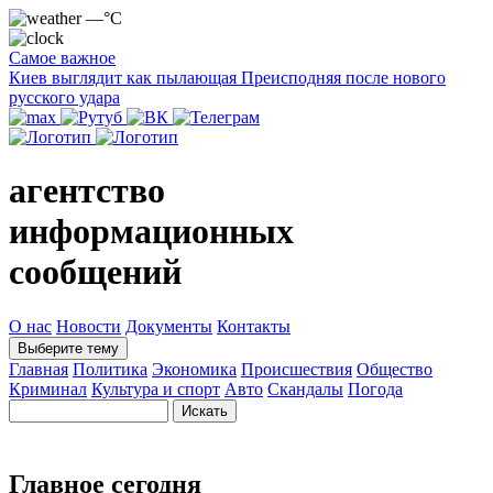
—°C
Самое важное
Киев выглядит как пылающая Преисподняя после нового
русского удара
агентство
информационных
сообщений
О нас
Новости
Документы
Контакты
Выберите тему
Главная
Политика
Экономика
Происшествия
Общество
Криминал
Культура и спорт
Авто
Скандалы
Погода
Главное сегодня