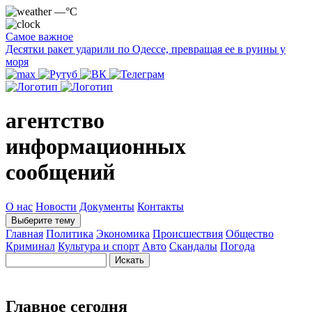
—°C
Самое важное
Десятки ракет ударили по Одессе, превращая ее в руины у
моря
агентство
информационных
сообщений
О нас
Новости
Документы
Контакты
Выберите тему
Главная
Политика
Экономика
Происшествия
Общество
Криминал
Культура и спорт
Авто
Скандалы
Погода
Главное сегодня