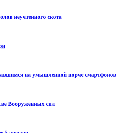
олов неучтенного скота
ри
вавшимся на умышленной порче смартфонов
тве Вооружённых сил
е 5 августа