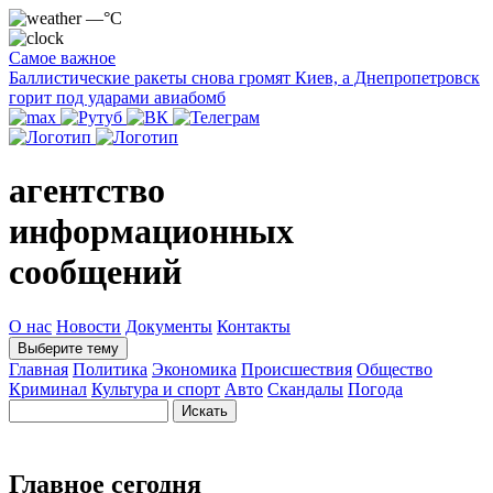
—°C
Самое важное
Баллистические ракеты снова громят Киев, а Днепропетровск
горит под ударами авиабомб
агентство
информационных
сообщений
О нас
Новости
Документы
Контакты
Выберите тему
Главная
Политика
Экономика
Происшествия
Общество
Криминал
Культура и спорт
Авто
Скандалы
Погода
Главное сегодня