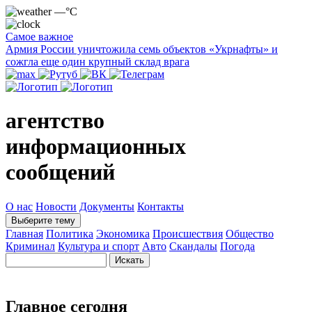
—°C
Самое важное
Армия России уничтожила семь объектов «Укрнафты» и
сожгла еще один крупный склад врага
агентство
информационных
сообщений
О нас
Новости
Документы
Контакты
Выберите тему
Главная
Политика
Экономика
Происшествия
Общество
Криминал
Культура и спорт
Авто
Скандалы
Погода
Главное сегодня