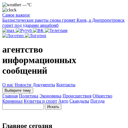
—°C
Самое важное
Баллистические ракеты снова громят Киев, а Днепропетровск
горит под ударами авиабомб
агентство
информационных
сообщений
О нас
Новости
Документы
Контакты
Выберите тему
Главная
Политика
Экономика
Происшествия
Общество
Криминал
Культура и спорт
Авто
Скандалы
Погода
Главное сегодня