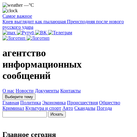
—°C
Самое важное
Киев выглядит как пылающая Преисподняя после нового
русского удара
агентство
информационных
сообщений
О нас
Новости
Документы
Контакты
Выберите тему
Главная
Политика
Экономика
Происшествия
Общество
Криминал
Культура и спорт
Авто
Скандалы
Погода
Главное сегодня