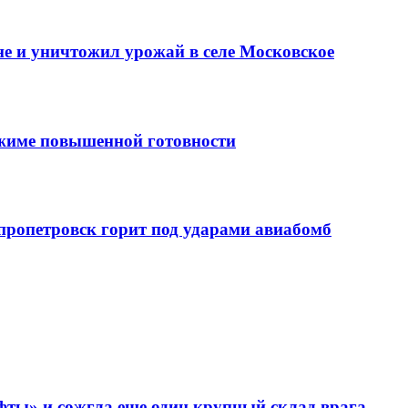
е и уничтожил урожай в селе Московское
ежиме повышенной готовности
епропетровск горит под ударами авиабомб
фты» и сожгла еще один крупный склад врага