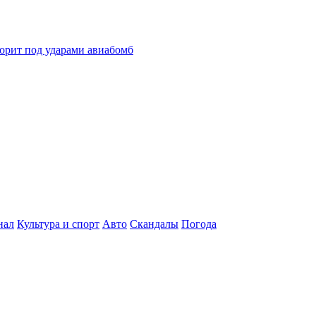
горит под ударами авиабомб
нал
Культура и спорт
Авто
Скандалы
Погода