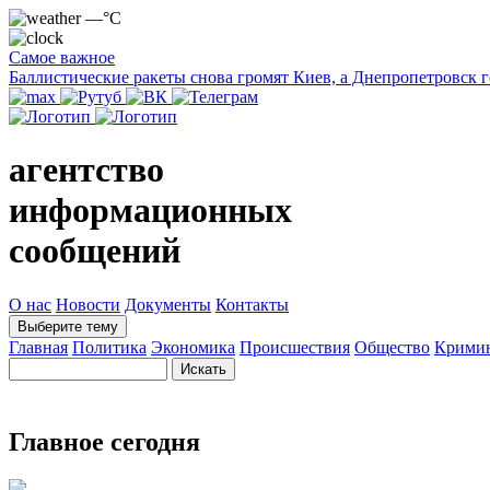
—°C
Самое важное
Баллистические ракеты снова громят Киев, а Днепропетровск 
агентство
информационных
сообщений
О нас
Новости
Документы
Контакты
Выберите тему
Главная
Политика
Экономика
Происшествия
Общество
Крими
Главное сегодня