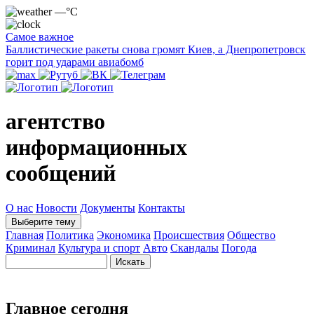
—°C
Самое важное
Баллистические ракеты снова громят Киев, а Днепропетровск
горит под ударами авиабомб
агентство
информационных
сообщений
О нас
Новости
Документы
Контакты
Выберите тему
Главная
Политика
Экономика
Происшествия
Общество
Криминал
Культура и спорт
Авто
Скандалы
Погода
Главное сегодня