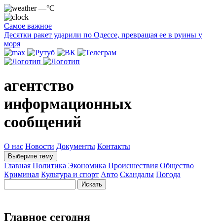
—°C
Самое важное
Десятки ракет ударили по Одессе, превращая ее в руины у
моря
агентство
информационных
сообщений
О нас
Новости
Документы
Контакты
Выберите тему
Главная
Политика
Экономика
Происшествия
Общество
Криминал
Культура и спорт
Авто
Скандалы
Погода
Главное сегодня