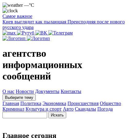
—°C
Самое важное
Киев выглядит как пылающая Преисподняя после нового
русского удара
агентство
информационных
сообщений
О нас
Новости
Документы
Контакты
Выберите тему
Главная
Политика
Экономика
Происшествия
Общество
Криминал
Культура и спорт
Авто
Скандалы
Погода
Главное сегодня