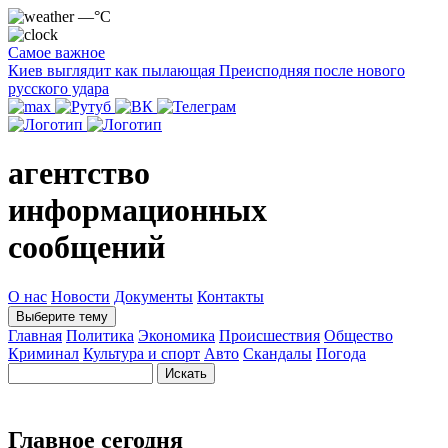
—°C
Самое важное
Киев выглядит как пылающая Преисподняя после нового
русского удара
агентство
информационных
сообщений
О нас
Новости
Документы
Контакты
Выберите тему
Главная
Политика
Экономика
Происшествия
Общество
Криминал
Культура и спорт
Авто
Скандалы
Погода
Главное сегодня