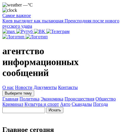
—°C
Самое важное
Киев выглядит как пылающая Преисподняя после нового
русского удара
агентство
информационных
сообщений
О нас
Новости
Документы
Контакты
Выберите тему
Главная
Политика
Экономика
Происшествия
Общество
Криминал
Культура и спорт
Авто
Скандалы
Погода
Главное сегодня