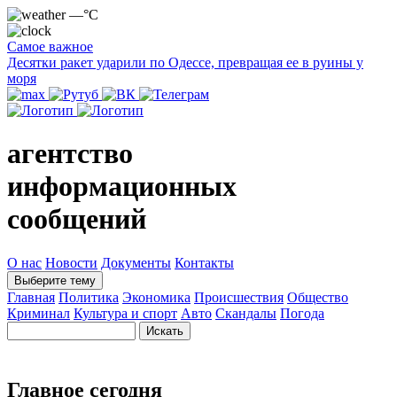
—°C
Самое важное
Десятки ракет ударили по Одессе, превращая ее в руины у
моря
агентство
информационных
сообщений
О нас
Новости
Документы
Контакты
Выберите тему
Главная
Политика
Экономика
Происшествия
Общество
Криминал
Культура и спорт
Авто
Скандалы
Погода
Главное сегодня