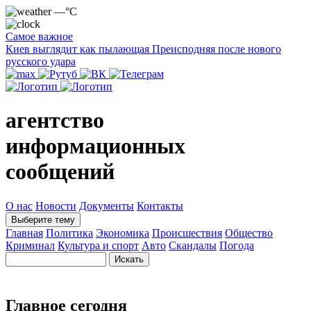
—°C
Самое важное
Киев выглядит как пылающая Преисподняя после нового
русского удара
агентство
информационных
сообщений
О нас
Новости
Документы
Контакты
Выберите тему
Главная
Политика
Экономика
Происшествия
Общество
Криминал
Культура и спорт
Авто
Скандалы
Погода
Главное сегодня