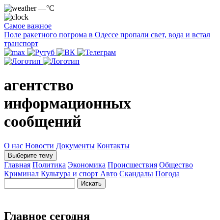
—°C
Самое важное
Поле ракетного погрома в Одессе пропали свет, вода и встал
транспорт
агентство
информационных
сообщений
О нас
Новости
Документы
Контакты
Выберите тему
Главная
Политика
Экономика
Происшествия
Общество
Криминал
Культура и спорт
Авто
Скандалы
Погода
Главное сегодня