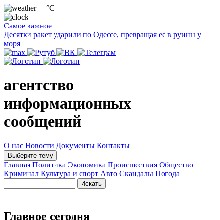
—°C
Самое важное
Десятки ракет ударили по Одессе, превращая ее в руины у
моря
агентство
информационных
сообщений
О нас
Новости
Документы
Контакты
Выберите тему
Главная
Политика
Экономика
Происшествия
Общество
Криминал
Культура и спорт
Авто
Скандалы
Погода
Главное сегодня