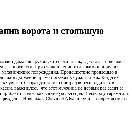
ранив ворота и стоявшую
озяин дома обнаружил, что в его гараж, где стояла новенькая
тель Черногорска. При столкновении с гаражом он получил
ые механические повреждения. Происшествие произошло в
родолжил движение прямо и въехал в чужой гараж. Когда на
в чувства. Скорая доставила пострадавшего водителя в
асии, выяснилось, что этот мужчина не первый раз ездит за
и прибавится еще, как минимум два года. Владельцу гаража для
вреждены. Новенькая Chevrolet Niva получила повреждения не