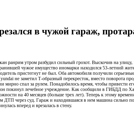
резался в чужой гараж, прота
ан ранрим утром разбудил сильный грохот. Выскочив на улицу, х
ем таранившей чужое имущество иномарки находился 53-летний жи
водитель пристегнут не был. Оба автомобиля получили серьезн
ь Hyundai не заметил Т-образный перекресток, вместо поворота п
 мирно спал за рулем. Понадобилось время, чтобы привести его 
, он покинул лечебное учреждение. Как сообщили в ГИБДД по Хак
жности на 40 месяцев (больше трех лет). Теперь к этому времен
 ДТП через суд. Гараж и находившаяся в нем машина сильно по
инулась вперед и врезалась в стену.