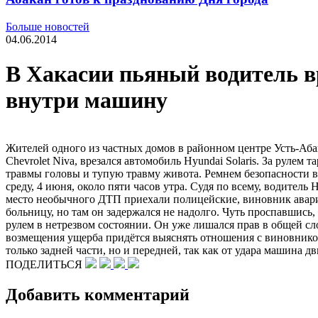
Больше новостей
04.06.2014
В Хакасии пьяный водитель в
внутри машину
Жителей одного из частных домов в районном центре Усть-Абак
Chevrolet Niva, врезался автомобиль Hyundai Solaris. За рул
травмы головы и тупую травму живота. Ремнем безопасности 
среду, 4 июня, около пяти часов утра. Судя по всему, водител
место необычного ДТП приехали полицейские, виновник аварии
больницу, но там он задержался не надолго. Чуть проспавшись
рулем в нетрезвом состоянии. Он уже лишался прав в общей сло
возмещения ущерба придётся выяснять отношения с виновником
только задней части, но и передней, так как от удара машина дв
ПОДЕЛИТЬСЯ
Добавить комментарий