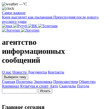
—°C
Самое важное
Киев выглядит как пылающая Преисподняя после нового
русского удара
агентство
информационных
сообщений
О нас
Новости
Документы
Контакты
Выберите тему
Главная
Политика
Экономика
Происшествия
Общество
Криминал
Культура и спорт
Авто
Скандалы
Погода
Главное сегодня