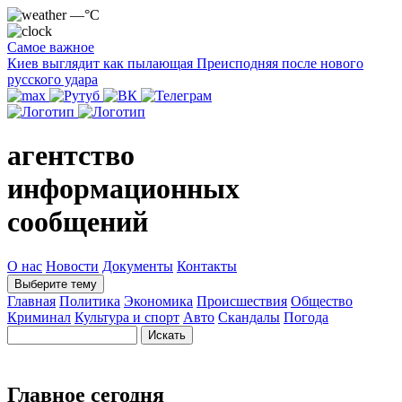
—°C
Самое важное
Киев выглядит как пылающая Преисподняя после нового
русского удара
агентство
информационных
сообщений
О нас
Новости
Документы
Контакты
Выберите тему
Главная
Политика
Экономика
Происшествия
Общество
Криминал
Культура и спорт
Авто
Скандалы
Погода
Главное сегодня