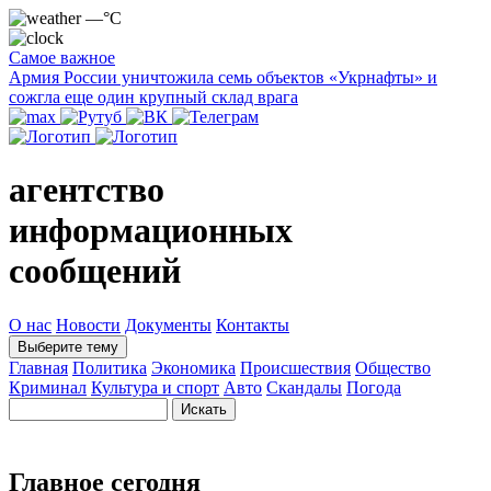
—°C
Самое важное
Армия России уничтожила семь объектов «Укрнафты» и
сожгла еще один крупный склад врага
агентство
информационных
сообщений
О нас
Новости
Документы
Контакты
Выберите тему
Главная
Политика
Экономика
Происшествия
Общество
Криминал
Культура и спорт
Авто
Скандалы
Погода
Главное сегодня