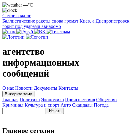
—°C
Самое важное
Баллистические ракеты снова громят Киев, а Днепропетровск
горит под ударами авиабомб
агентство
информационных
сообщений
О нас
Новости
Документы
Контакты
Выберите тему
Главная
Политика
Экономика
Происшествия
Общество
Криминал
Культура и спорт
Авто
Скандалы
Погода
Главное сегодня