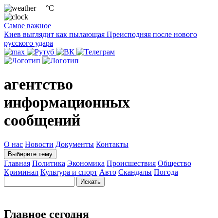
—°C
Самое важное
Киев выглядит как пылающая Преисподняя после нового
русского удара
агентство
информационных
сообщений
О нас
Новости
Документы
Контакты
Выберите тему
Главная
Политика
Экономика
Происшествия
Общество
Криминал
Культура и спорт
Авто
Скандалы
Погода
Главное сегодня