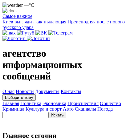
—°C
Самое важное
Киев выглядит как пылающая Преисподняя после нового
русского удара
агентство
информационных
сообщений
О нас
Новости
Документы
Контакты
Выберите тему
Главная
Политика
Экономика
Происшествия
Общество
Криминал
Культура и спорт
Авто
Скандалы
Погода
Главное сегодня