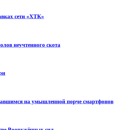
авках сети «ХТК»
олов неучтенного скота
ри
вавшимся на умышленной порче смартфонов
тве Вооружённых сил