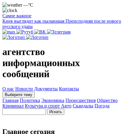
—°C
Самое важное
Киев выглядит как пылающая Преисподняя после нового
русского удара
агентство
информационных
сообщений
О нас
Новости
Документы
Контакты
Выберите тему
Главная
Политика
Экономика
Происшествия
Общество
Криминал
Культура и спорт
Авто
Скандалы
Погода
Главное сегодня