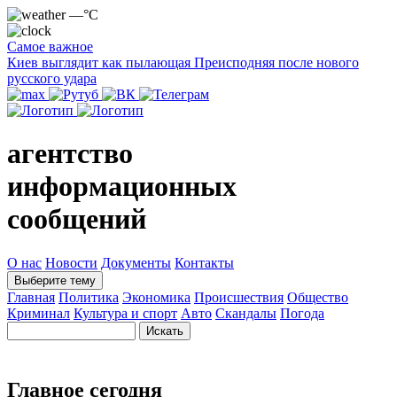
—°C
Самое важное
Киев выглядит как пылающая Преисподняя после нового
русского удара
агентство
информационных
сообщений
О нас
Новости
Документы
Контакты
Выберите тему
Главная
Политика
Экономика
Происшествия
Общество
Криминал
Культура и спорт
Авто
Скандалы
Погода
Главное сегодня