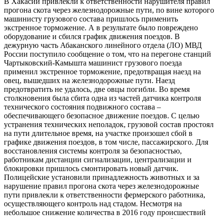
В Хакасии привлекли к ответственности нарушителя правил
прогона скота через железнодорожные пути, по вине которого
машинисту грузового состава пришлось применить
экстренное торможение. А в результате было повреждено
оборудование и сбился график движения поездов. В
дежурную часть Абаканского линейного отдела (ЛО) МВД
России поступило сообщение о том, что на перегоне станций
Чартыковский-Камышта машинист грузового поезда
применил экстренное торможение, предотвращая наезд на
овец, вышедших на железнодорожные пути. Наезд
предотвратить не удалось, две овцы погибли. Во время
столкновения была сбита одна из частей датчика контроля
технического состояния подвижного состава –
обеспечивающего безопасное движение поездов. С целью
устранения технических неполадок, грузовой состав простоял
на пути длительное время, на участке произошел сбой в
графике движения поездов, в том числе, пассажирского. Для
восстановления системы контроля за безопасностью,
работникам дистанции сигнализации, централизации и
блокировки пришлось смонтировать новый датчик.
Полицейские установили принадлежность животных и за
нарушение правил прогона скота через железнодорожные
пути привлекли к ответственности фермерского работника,
осуществляющего контроль над стадом. Несмотря на
небольшое снижение количества в 2016 году происшествий