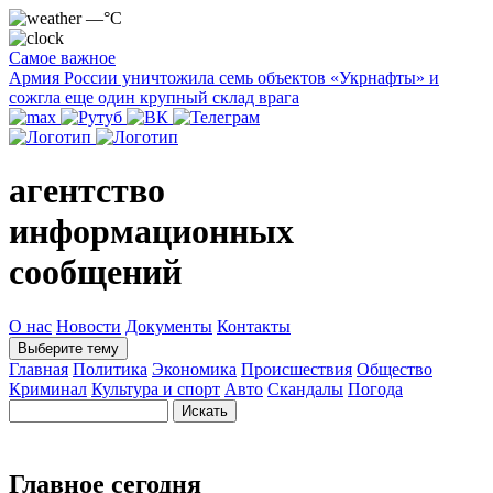
—°C
Самое важное
Армия России уничтожила семь объектов «Укрнафты» и
сожгла еще один крупный склад врага
агентство
информационных
сообщений
О нас
Новости
Документы
Контакты
Выберите тему
Главная
Политика
Экономика
Происшествия
Общество
Криминал
Культура и спорт
Авто
Скандалы
Погода
Главное сегодня