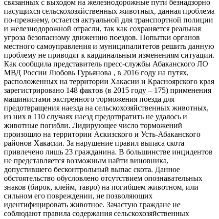
связанных с выходом на железнодорожные пути безнадзорно
пасущихся сельскохозяйственных животных, данная проблема
по-прежнему, остается актуальной для транспортной полиции
и железнодорожной отрасли, так как сохраняется реальная
угроза безопасному движению поездов. Попытки органов
местного самоуправления и муниципалитетов решить данную
проблему не приводят к кардинальным изменениям ситуации.
Как сообщила представитель пресс-службы Абаканского ЛО
МВД России Любовь Гурьянова , в 2016 году на путях,
расположенных на территории Хакасии и Красноярского края
зарегистрировано 148 фактов (в 2015 году – 175) применения
машинистами экстренного торможения поезда для
предотвращения наезда на сельскохозяйственных животных,
из них в 110 случаях наезд предотвратить не удалось и
животные погибли. Лидирующее число торможений
произошло на территории Аскизского и Усть-Абаканского
районов Хакасии. За нарушение правил выпаса скота
привлечено лишь 23 гражданина. В большинстве инцидентов
не представляется возможным найти виновника,
допустившего бесконтрольный выпас скота. Данное
обстоятельство обусловлено отсутствием опознавательных
знаков (бирок, клейм, тавро) на погибшем животном, или
сильном его повреждении, не позволяющих
идентифицировать животное. Зачастую граждане не
соблюдают правила содержания сельскохозяйственных