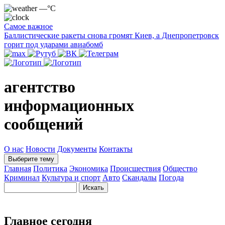
—°C
Самое важное
Баллистические ракеты снова громят Киев, а Днепропетровск
горит под ударами авиабомб
агентство
информационных
сообщений
О нас
Новости
Документы
Контакты
Выберите тему
Главная
Политика
Экономика
Происшествия
Общество
Криминал
Культура и спорт
Авто
Скандалы
Погода
Главное сегодня