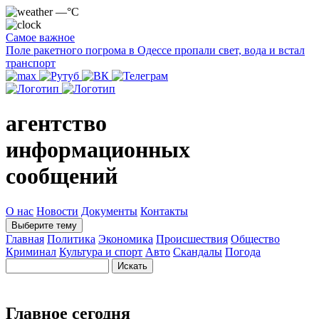
—°C
Самое важное
Поле ракетного погрома в Одессе пропали свет, вода и встал
транспорт
агентство
информационных
сообщений
О нас
Новости
Документы
Контакты
Выберите тему
Главная
Политика
Экономика
Происшествия
Общество
Криминал
Культура и спорт
Авто
Скандалы
Погода
Главное сегодня