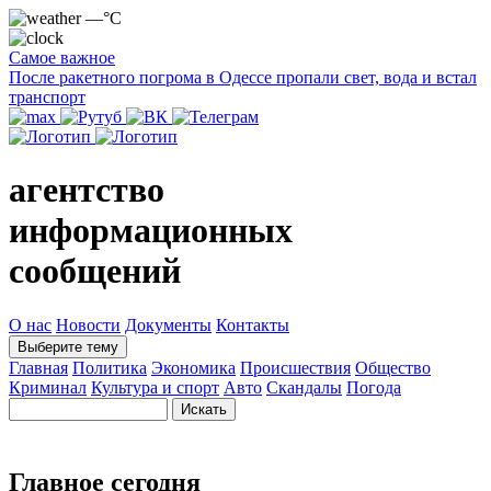
—°C
Самое важное
После ракетного погрома в Одессе пропали свет, вода и встал
транспорт
агентство
информационных
сообщений
О нас
Новости
Документы
Контакты
Выберите тему
Главная
Политика
Экономика
Происшествия
Общество
Криминал
Культура и спорт
Авто
Скандалы
Погода
Главное сегодня