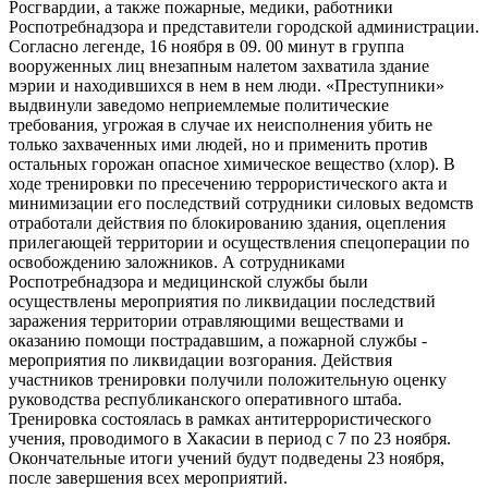
Росгвардии, а также пожарные, медики, работники
Роспотребнадзора и представители городской администрации.
Согласно легенде, 16 ноября в 09. 00 минут в группа
вооруженных лиц внезапным налетом захватила здание
мэрии и находившихся в нем в нем люди. «Преступники»
выдвинули заведомо неприемлемые политические
требования, угрожая в случае их неисполнения убить не
только захваченных ими людей, но и применить против
остальных горожан опасное химическое вещество (хлор). В
ходе тренировки по пресечению террористического акта и
минимизации его последствий сотрудники силовых ведомств
отработали действия по блокированию здания, оцепления
прилегающей территории и осуществления спецоперации по
освобождению заложников. А сотрудниками
Роспотребнадзора и медицинской службы были
осуществлены мероприятия по ликвидации последствий
заражения территории отравляющими веществами и
оказанию помощи пострадавшим, а пожарной службы -
мероприятия по ликвидации возгорания. Действия
участников тренировки получили положительную оценку
руководства республиканского оперативного штаба.
Тренировка состоялась в рамках антитеррористического
учения, проводимого в Хакасии в период с 7 по 23 ноября.
Окончательные итоги учений будут подведены 23 ноября,
после завершения всех мероприятий.