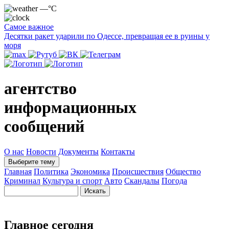
—°C
Самое важное
Десятки ракет ударили по Одессе, превращая ее в руины у
моря
агентство
информационных
сообщений
О нас
Новости
Документы
Контакты
Выберите тему
Главная
Политика
Экономика
Происшествия
Общество
Криминал
Культура и спорт
Авто
Скандалы
Погода
Главное сегодня