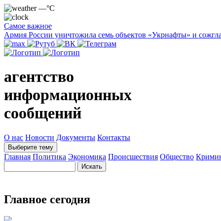
—°C
Самое важное
Армия России уничтожила семь объектов «Укрнафты» и сожгла
агентство
информационных
сообщений
О нас
Новости
Документы
Контакты
Выберите тему
Главная
Политика
Экономика
Происшествия
Общество
Крими
Главное сегодня