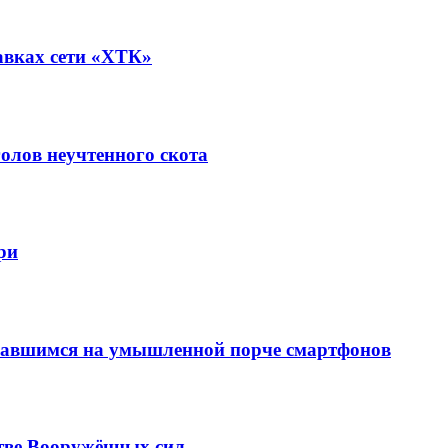
авках сети «ХТК»
олов неучтенного скота
ри
вавшимся на умышленной порче смартфонов
тве Вооружённых сил