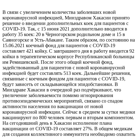
В связи с увеличением количества заболевших новой
коронавирусной инфекцией, Минздравом Хакасии принято
решение о введении дополнительных коек для пациентов с
COVID-19. Так, с 15 июня 2021 дополнительно вводится в
работу 35 коек: 20 в Черногорском родильном доме и 15 в
Саяногорске и Усть-Абакане. Таким образом, по состоянию на
15.06.2021 коечный фонд для пациентов с COVID-19
составляет 421 койку. С завтрашнего дня в работу вводится 92
койки в терапевтическом корпусе Республиканской больницы
им Ремишевской. После этого общий коечной фонд,
задействованный для пациентов с новой коронавирусной
инфекцией будет составлять 513 коек. Дальнейшие решения,
связанные с коечным фондом для пациентов с COVID-19,
будут зависеть от складывающейся эпидобстановки. В
Минздраве Хакасии в очередной раз подчёркивают, что
увеличение заболеваемости помимо игнорирования
противоэпидемических мероприятий, связано со спадом
активности населения по вакцинации от новой
коронавирусной инфекции. Сейчас в среднем за сутки медики
вакцинируют по 800 человек первым и вторым компонентом.
На сегодняшний день в Хакасии исполнение плана
вакцинации от COVID-19 составляет 27%. В общем медикам
для создания коллективного иммунитета необходимо охватить