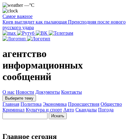
—°C
Самое важное
Киев выглядит как пылающая Преисподняя после нового
русского удара
агентство
информационных
сообщений
О нас
Новости
Документы
Контакты
Выберите тему
Главная
Политика
Экономика
Происшествия
Общество
Криминал
Культура и спорт
Авто
Скандалы
Погода
Главное сегодня