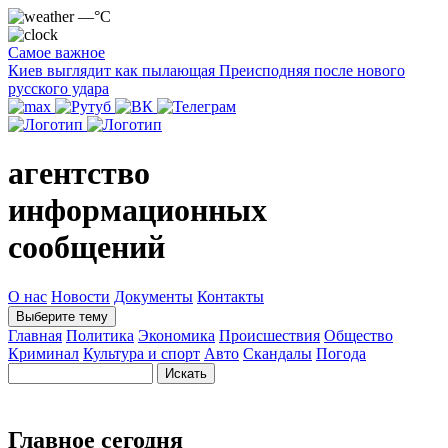
—°C
Самое важное
Киев выглядит как пылающая Преисподняя после нового
русского удара
агентство
информационных
сообщений
О нас
Новости
Документы
Контакты
Выберите тему
Главная
Политика
Экономика
Происшествия
Общество
Криминал
Культура и спорт
Авто
Скандалы
Погода
Главное сегодня