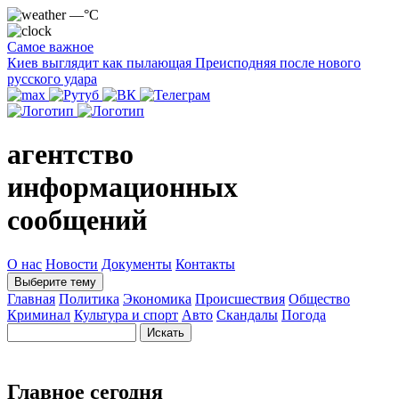
—°C
Самое важное
Киев выглядит как пылающая Преисподняя после нового
русского удара
агентство
информационных
сообщений
О нас
Новости
Документы
Контакты
Выберите тему
Главная
Политика
Экономика
Происшествия
Общество
Криминал
Культура и спорт
Авто
Скандалы
Погода
Главное сегодня