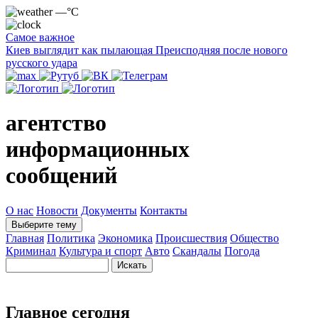
—°C
Самое важное
Киев выглядит как пылающая Преисподняя после нового
русского удара
агентство
информационных
сообщений
О нас
Новости
Документы
Контакты
Выберите тему
Главная
Политика
Экономика
Происшествия
Общество
Криминал
Культура и спорт
Авто
Скандалы
Погода
Главное сегодня