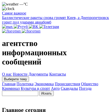
—°C
Самое важное
Баллистические ракеты снова громят Киев, а Днепропетровск
горит под ударами авиабомб
агентство
информационных
сообщений
О нас
Новости
Документы
Контакты
Выберите тему
Главная
Политика
Экономика
Происшествия
Общество
Криминал
Культура и спорт
Авто
Скандалы
Погода
Главное сегодня