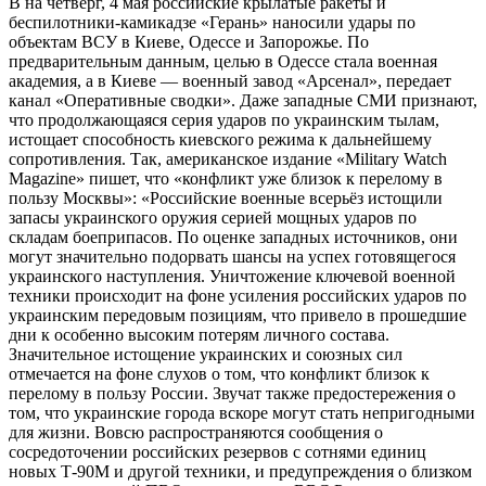
В на четверг, 4 мая российские крылатые ракеты и
беспилотники-камикадзе «Герань» наносили удары по
объектам ВСУ в Киеве, Одессе и Запорожье. По
предварительным данным, целью в Одессе стала военная
академия, а в Киеве — военный завод «Арсенал», передает
канал «Оперативные сводки». Даже западные СМИ признают,
что продолжающаяся серия ударов по украинским тылам,
истощает способность киевского режима к дальнейшему
сопротивления. Так, американское издание «Military Watch
Magazine» пишет, что «конфликт уже близок к перелому в
пользу Москвы»: «Российские военные всерьёз истощили
запасы украинского оружия серией мощных ударов по
складам боеприпасов. По оценке западных источников, они
могут значительно подорвать шансы на успех готовящегося
украинского наступления. Уничтожение ключевой военной
техники происходит на фоне усиления российских ударов по
украинским передовым позициям, что привело в прошедшие
дни к особенно высоким потерям личного состава.
Значительное истощение украинских и союзных сил
отмечается на фоне слухов о том, что конфликт близок к
перелому в пользу России. Звучат также предостережения о
том, что украинские города вскоре могут стать непригодными
для жизни. Вовсю распространяются сообщения о
сосредоточении российских резервов с сотнями единиц
новых Т-90М и другой техники, и предупреждения о близком