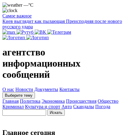
—°C
Самое важное
Киев выглядит как пылающая Преисподняя после нового
русского удара
агентство
информационных
сообщений
О нас
Новости
Документы
Контакты
Выберите тему
Главная
Политика
Экономика
Происшествия
Общество
Криминал
Культура и спорт
Авто
Скандалы
Погода
Главное сегодня