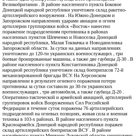
Великобритании . В районе населенного пункта Боковое
Донецкой народной республики уничтожен склад ракетно-​
артиллерийского вооружения . На Южно-​Донецком и
Запорожском направлениях ударами авиации и огнем
артиллерии группировки войск «Восток» нанесено
поражение подразделениям противника в районах
населенных пунктов Шевченко и Новоселка Донецкой
народной республики, Малая Токмачка и Новоданиловка
Запорожской области. За сутки на данных направлениях
уничтожено до 120-ти украинских военнослужащих , три
боевые бронированные машины, а также две гаубицы Д-30 . В
районе населенного пункта Константиновка Донецкой
народной республики уничтожен склад боеприпасов 72-й
механизированной бригады ВСУ. На Херсонском
направлении в результате огневого поражения потери
противника за сутки составили до 30-ти украинских
военнослужащих , три автомобиля, а также гаубица Д-20 .
Оперативно-​тактической и армейской авиацией, артиллерией
группировок войск Вооруженных Сил Российской
Федерации в течение суток поражены 76 артиллерийских
подразделений на огневых позициях, живая сила и военная
техника в 103-х районах. В районе населенного пункта
Красноармейск Донецкой народной республики поражен
склад артиллерийских боеприпасов ВСУ . В районе
населённого пункта Мервичи Львовской области уничтожено