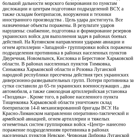
большой дальности морского базирования по пунктам
дислокации и центрам подготовки подразделений ВСУ, а
также складам боеприпасов, вооружения и техники
иностранного производства . Цель удара достигнута. Все
назначенные объекты поражены. В результате ударов
нарушены: снабжение, подготовка и формирование резервов
украинских войск для выполнения задач в районах боевых
действий. На Купянском направлении ударами авиации и
огнем артиллерии «Западной» группировки войск поражены
подразделения противника в районах населенных пунктов
Двуречная, Новомлынск, Кисловка и Берестовое Харьковской
области. В районах населенных пунктов Тимковка,
Синьковка Харьковской области и Розовка Луганской
народной республики пресечены действия трех украинских
диверсионно-​разведывательных групп. Потери противника за
сутки составили до 65-ти украинских военнослужащих , два
автомобиля, а также самоходная артиллерийская установка
«Гвоздика» . Кроме того, в районе населенного пункта
Тищенковка Харьковской области уничтожен склад
боеприпасов 14-й механизированной бригады ВСУ. На
Красно-​Лиманском направлении оперативно-​тактической и
армейской авиацией, огнем артиллерии и тяжелых
огнеметных систем группировки войск «Центр» нанесено
поражение подразделениям противника в районах
населенных пунктов Невское, Червоная Диброва Луганской