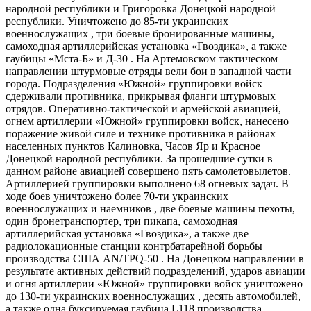
народной республики и Григоровка Донецкой народной
республики. Уничтожено до 85-ти украинских
военнослужащих , три боевые бронированные машины,
самоходная артиллерийская установка «Гвоздика», а также
гаубицы «Мста-​Б» и Д-30 . На Артемовском тактическом
направлении штурмовые отряды вели бои в западной части
города. Подразделения «Южной» группировки войск
сдерживали противника, прикрывая фланги штурмовых
отрядов. Оперативно-​тактической и армейской авиацией,
огнем артиллерии «Южной» группировки войск, нанесено
поражение живой силе и технике противника в районах
населенных пунктов Калиновка, Часов Яр и Красное
Донецкой народной республики. За прошедшие сутки в
данном районе авиацией совершено пять самолетовылетов.
Артиллерией группировки выполнено 68 огневых задач. В
ходе боев уничтожено более 70-ти украинских
военнослужащих и наемников , две боевые машины пехоты,
один бронетранспортер, три пикапа, самоходная
артиллерийская установка «Гвоздика», а также две
радиолокационные станции контрбатарейной борьбы
производства США AN/TPQ-50 . На Донецком направлении в
результате активных действий подразделений, ударов авиации
и огня артиллерии «Южной» группировки войск уничтожено
до 130-ти украинских военнослужащих , десять автомобилей,
а также одна буксируемая гаубица L118 производства