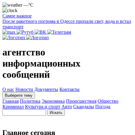
—°C
Самое важное
После ракетного погрома в Одессе пропали свет, вода и встал
транспорт
агентство
информационных
сообщений
О нас
Новости
Документы
Контакты
Выберите тему
Главная
Политика
Экономика
Происшествия
Общество
Криминал
Культура и спорт
Авто
Скандалы
Погода
Главное сегодня