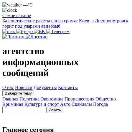
—°C
Самое важное
Баллистические ракеты снова громят Киев, а Днепропетровск
горит под ударами авиабомб
агентство
информационных
сообщений
О нас
Новости
Документы
Контакты
Выберите тему
Главная
Политика
Экономика
Происшествия
Общество
Криминал
Культура и спорт
Авто
Скандалы
Погода
Главное сегодня