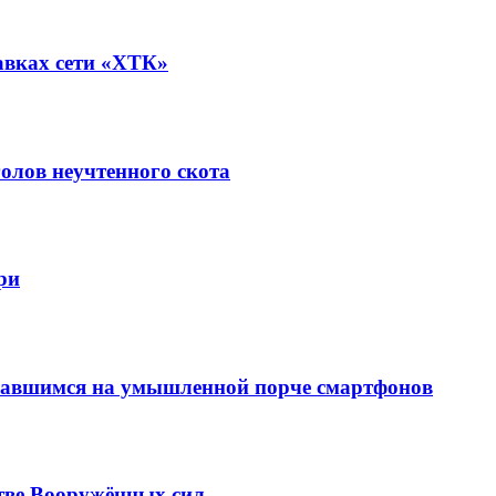
авках сети «ХТК»
олов неучтенного скота
ри
вавшимся на умышленной порче смартфонов
тве Вооружённых сил