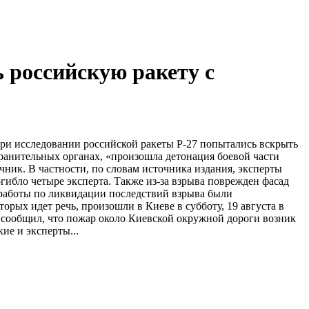
 российскую ракету с
при исследовании российской ракеты Р-27 попытались вскрыть
хранительных органах, «произошла детонация боевой части
очник. В частности, по словам источника издания, эксперты
огибло четыре эксперта. Также из-за взрыва поврежден фасад
 работы по ликвидации последствий взрыва были
рых идет речь, произошли в Киеве в субботу, 19 августа в
 сообщил, что пожар около Киевской окружной дороги возник
ие и эксперты...