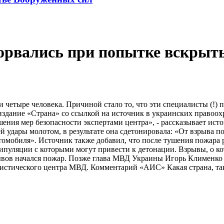
зорвались при попытке вскрыть
четыре человека. Причиной стало то, что эти специалисты (!) 
 издание «Страна» со ссылкой на источник в украинских правоо
ушения мер безопасности экспертами центра», - рассказывает ист
й удары молотом, в результате она сдетонировала: «От взрыва п
томобиля». Источник также добавил, что после тушения пожара
пуляции с которыми могут привести к детонации. Взрывы, о кото
ывов начался пожар. Позже глава МВД Украины Игорь Клименко
листического центра МВД. Комментарий «АИС» Какая страна, так