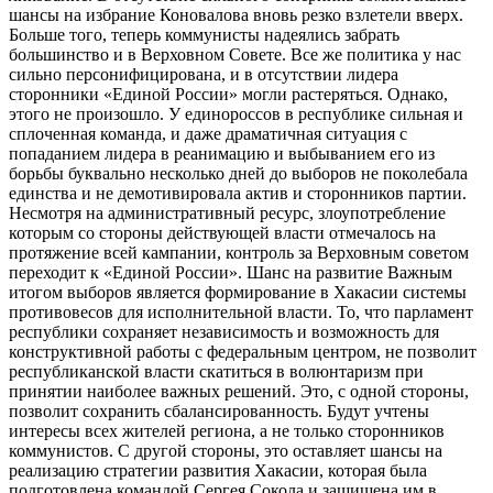
шансы на избрание Коновалова вновь резко взлетели вверх.
Больше того, теперь коммунисты надеялись забрать
большинство и в Верховном Совете. Все же политика у нас
сильно персонифицирована, и в отсутствии лидера
сторонники «Единой России» могли растеряться. Однако,
этого не произошло. У единороссов в республике сильная и
сплоченная команда, и даже драматичная ситуация с
попаданием лидера в реанимацию и выбыванием его из
борьбы буквально несколько дней до выборов не поколебала
единства и не демотивировала актив и сторонников партии.
Несмотря на административный ресурс, злоупотребление
которым со стороны действующей власти отмечалось на
протяжение всей кампании, контроль за Верховным советом
переходит к «Единой России». Шанс на развитие Важным
итогом выборов является формирование в Хакасии системы
противовесов для исполнительной власти. То, что парламент
республики сохраняет независимость и возможность для
конструктивной работы с федеральным центром, не позволит
республиканской власти скатиться в волюнтаризм при
принятии наиболее важных решений. Это, с одной стороны,
позволит сохранить сбалансированность. Будут учтены
интересы всех жителей региона, а не только сторонников
коммунистов. С другой стороны, это оставляет шансы на
реализацию стратегии развития Хакасии, которая была
подготовлена командой Сергея Сокола и защищена им в