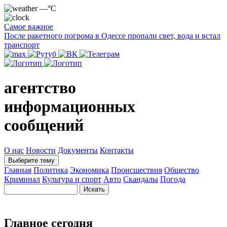
—°C
Самое важное
После ракетного погрома в Одессе пропали свет, вода и встал
транспорт
агентство
информационных
сообщений
О нас
Новости
Документы
Контакты
Выберите тему
Главная
Политика
Экономика
Происшествия
Общество
Криминал
Культура и спорт
Авто
Скандалы
Погода
Главное сегодня