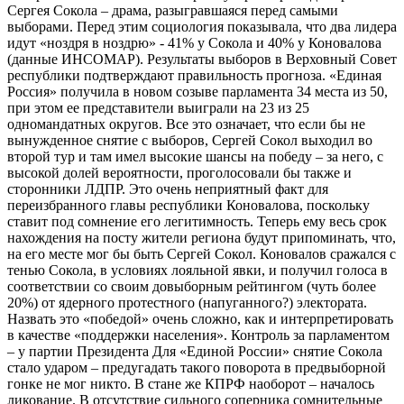
Сергея Сокола – драма, разыгравшаяся перед самыми
выборами. Перед этим социология показывала, что два лидера
идут «ноздря в ноздрю» - 41% у Сокола и 40% у Коновалова
(данные ИНСОМАР). Результаты выборов в Верховный Совет
республики подтверждают правильность прогноза. «Единая
Россия» получила в новом созыве парламента 34 места из 50,
при этом ее представители выиграли на 23 из 25
одномандатных округов. Все это означает, что если бы не
вынужденное снятие с выборов, Сергей Сокол выходил во
второй тур и там имел высокие шансы на победу – за него, с
высокой долей вероятности, проголосовали бы также и
сторонники ЛДПР. Это очень неприятный факт для
переизбранного главы республики Коновалова, поскольку
ставит под сомнение его легитимность. Теперь ему весь срок
нахождения на посту жители региона будут припоминать, что,
на его месте мог бы быть Сергей Сокол. Коновалов сражался с
тенью Сокола, в условиях лояльной явки, и получил голоса в
соответствии со своим довыборным рейтингом (чуть более
20%) от ядерного протестного (напуганного?) электората.
Назвать это «победой» очень сложно, как и интерпретировать
в качестве «поддержки населения». Контроль за парламентом
– у партии Президента Для «Единой России» снятие Сокола
стало ударом – предугадать такого поворота в предвыборной
гонке не мог никто. В стане же КПРФ наоборот – началось
ликование. В отсутствие сильного соперника сомнительные