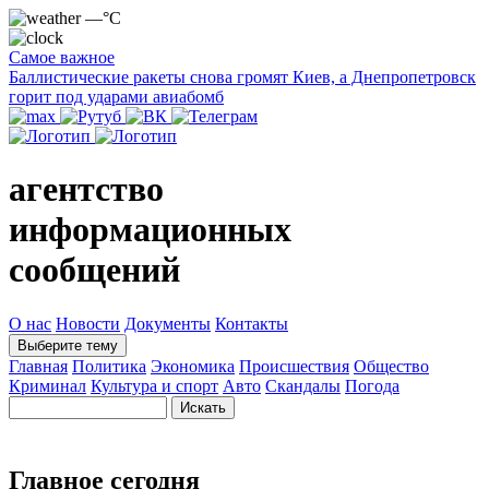
—°C
Самое важное
Баллистические ракеты снова громят Киев, а Днепропетровск
горит под ударами авиабомб
агентство
информационных
сообщений
О нас
Новости
Документы
Контакты
Выберите тему
Главная
Политика
Экономика
Происшествия
Общество
Криминал
Культура и спорт
Авто
Скандалы
Погода
Главное сегодня