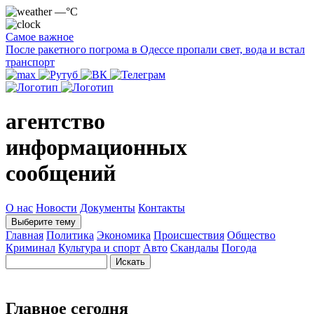
—°C
Самое важное
После ракетного погрома в Одессе пропали свет, вода и встал
транспорт
агентство
информационных
сообщений
О нас
Новости
Документы
Контакты
Выберите тему
Главная
Политика
Экономика
Происшествия
Общество
Криминал
Культура и спорт
Авто
Скандалы
Погода
Главное сегодня