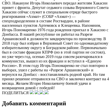
СВО. Накануне Игорь Николаевич передал жителям Хакасии
привет с фронта. Депутат седьмого созыва Верховного Совета
Хакасии сейчас служит в специальном отряде быстрого
реагирования «Ахмат» (СОБР «Ахмат») —
спецподразделении в составе Росгвардии, в районе
населенных пунктов Артемовск и Клещеевка. Напомним,
Игорь Пономаренко 1976 года рождения приехал в Хакасию с
Донбасса. В нашей республике он работал на Разрезе
Аршановский в должности замдиректора по производству. В
2018 году был избран в Верховный Совет по одномандатному
избирательному округу в Боградском районе. Первоначально
был в составе фракции КПРФ (но в этой партии не состоял),
но уже через год, осенью 2019 года совсем разочаровался в
коммунистах, вышел из их фракции и вступил в «Единую
Россию». В этом году Игорь Пономаренко не стал повторно в
выборах, ушел с работы на «Разрезе Аршановский» и
вернулся на Донбасс - восстанавливать родной край. Но там
принял решение отправился на СВО и заключил контракт на 4
месяца. Желаем Игорю Николаевичу боевой удачи и
возвращения домой с победой!
ПОДЕЛИТЬСЯ
Добавить комментарий