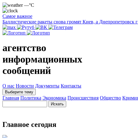
—°C
Самое важное
Баллистические ракеты снова громят Киев, а Днепропетровск 
агентство
информационных
сообщений
О нас
Новости
Документы
Контакты
Выберите тему
Главная
Политика
Экономика
Происшествия
Общество
Крими
Главное сегодня