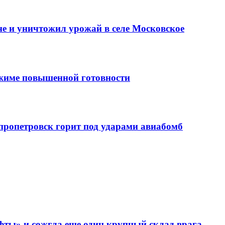
е и уничтожил урожай в селе Московское
ежиме повышенной готовности
епропетровск горит под ударами авиабомб
фты» и сожгла еще один крупный склад врага