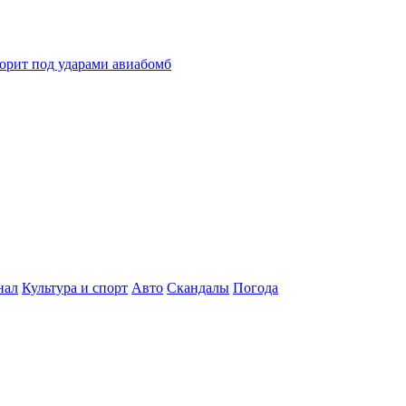
горит под ударами авиабомб
нал
Культура и спорт
Авто
Скандалы
Погода